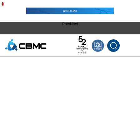
1
Prev
Next
제52차 한국대
회
바로가기