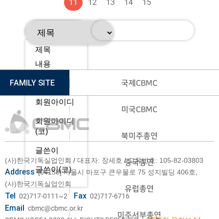
11
12
13
14
15
제목
내용
FAMILY SITE
제목+내용
국제CBMC
회원아이디
미국CBMC
회원아이디
(코)
북미주총연
글쓴이
(사)한국기독실업인회
/
대표자: 장세호
/
고유번호: 105-82-03803
중국총연
글쓴이(코)
Address
[04158] 서울시 마포구 큰우물로 75 성지빌딩 406호,
(사)한국기독실업인회
유럽총연
Tel
Fax
02)717-0111~2
02)717-6716
Email
cbmc@cbmc.or.kr
미주서부총연