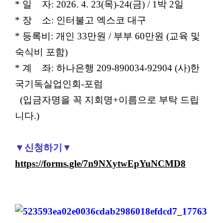
* 일 자: 2026. 4. 23(목)-24(금) / 1박 2일
* 장 소: 인터불고 엑스코 대구
* 등록비: 개인 33만원 / 부부 60만원 (교육 및
숙식비 포함)
* 계 좌: 하나은행 209-890034-92904 (사)한
국기독실업인회-포럼
(입금자명을 꼭 지회명+이름으로 부탁 드립
니다.)
▼신청하기▼
https://forms.gle/7n9NXytwEpYuNCMD8