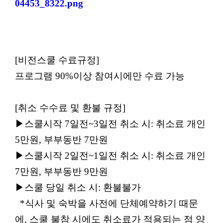
[비전스쿨 수료규정]
프로그램 90%이상 참여시에만 수료 가능
[
취소 수수료 및 환불 규정
]
▶
스쿨시작
7
일전
~3
일전 취소 시
:
취소료 개인
5
만원
,
부부동반 7
만원
▶
스쿨시작
2
일전
~1
일전 취소 시
:
취소료 개인
7
만원
,
부부동반 9
만원
▶
스쿨 당일 취소 시
:
환불불가
*
식사 및 숙박을 사전에 단체예약하기 때문
에
,
스쿨 불참 시에도 취소료가 적용되는 점 양